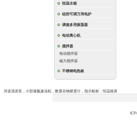
恒温水箱
硅控可调万用电炉
调速多用振荡器
电动离心机
搅拌器
电动搅拌器
磁力搅拌器
不锈钢电热板
河道清淤泵
，
小型液氮速冻机
，
数显谷物硬度计
，
指示航标
，
恒温摇床
ICP