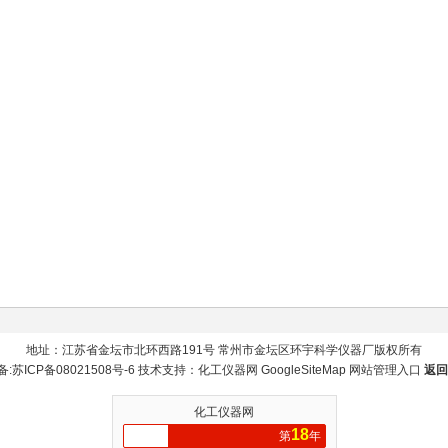
地址：江苏省金坛市北环西路191号 常州市金坛区环宇科学仪器厂版权所有
备:
苏ICP备08021508号-6
技术支持：
化工仪器网
GoogleSiteMap
网站管理入口
返回
化工仪器网
18
第
年