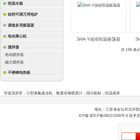
恒温水箱
硅控可调万用电炉
调速多用振荡器
电动离心机
SHA-Y油浴恒温振荡器
S
搅拌器
共 196 条
电动搅拌器
磁力搅拌器
不锈钢电热板
河道清淤泵
，
小型液氮速冻机
，
数显谷物硬度计
，
指示航标
，
恒温摇床
地址：江苏省金坛市北环西
ICP备:
苏ICP备08021508号-6
技术