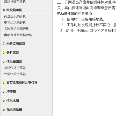
组织捣碎匀浆机
上，升到适当高度并使搅拌棒对准中
关，再由低速逐渐向高速调至您所需
组织捣碎机
电动搅拌器
的
注意事项：
高速组织捣碎机
1
、
使用时一定要用接地线。
电动组织捣碎机
2
、
工作时如发现搅拌棒不同心，
实验室组织捣碎机
3
、
使用小于
80mm
口径的容量瓶时
电动高速组织捣碎机
采样监测仪器
分析仪器
恒温振荡器
水浴恒温振荡器
气浴恒温振荡器
石英亚沸高纯水蒸馏器
培养箱
恒温水箱
低温恒温槽