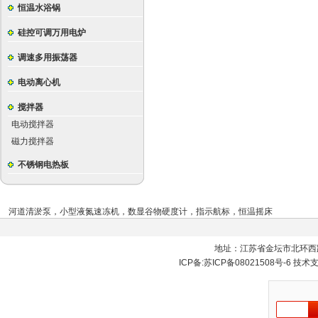
恒温水浴锅
硅控可调万用电炉
调速多用振荡器
电动离心机
搅拌器
电动搅拌器
磁力搅拌器
不锈钢电热板
河道清淤泵
，
小型液氮速冻机
，
数显谷物硬度计
，
指示航标
，
恒温摇床
地址：江苏省金坛市北环西
ICP备:
苏ICP备08021508号-6
技术