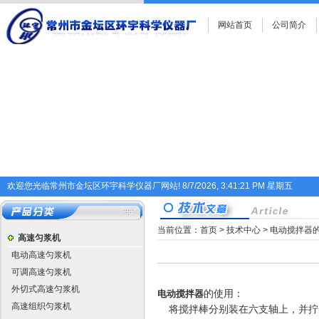
网站首页
公司简介
欢迎您光临常州市金坛区环宇科学仪器厂网站!
8/7/2026, 3:41:22 PM 星期五
当前位置：
首页
>
技术中心
> 电动搅拌器
高速匀浆机
电动高速匀浆机
可调高速匀浆机
外切式高速匀浆机
电动搅拌器
的
使用：
高速组织匀浆机
将搅拌棒分别装在六支轴上，并拧