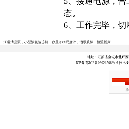
5、接通电源，
态。
6、工作完毕，切
河道清淤泵
，
小型液氮速冻机
，
数显谷物硬度计
，
指示航标
，
恒温摇床
地址：江苏省金坛市北环西
ICP备:
苏ICP备08021508号-6
技术支
推