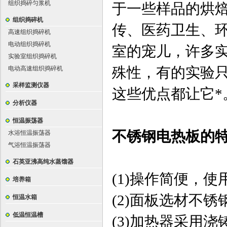
组织捣碎匀浆机
于一些样品的烘
组织捣碎机
传、医药卫生、
高速组织捣碎机
电动组织捣碎机
室的宠儿，许多
实验室组织捣碎机
殊性，有的实验
电动高速组织捣碎机
采样监测仪器
这些优点都让它*
分析仪器
恒温振荡器
不锈钢电热板的
水浴恒温振荡器
气浴恒温振荡器
石英亚沸高纯水蒸馏器
(1)操作简便，使
培养箱
(2)面板选材不
恒温水箱
低温恒温槽
(3)加热器采用