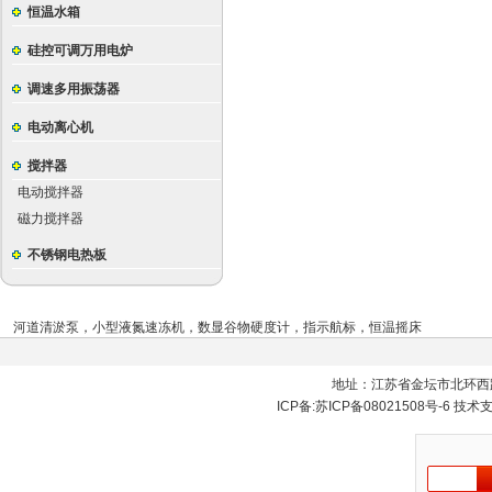
恒温水箱
硅控可调万用电炉
调速多用振荡器
电动离心机
搅拌器
电动搅拌器
磁力搅拌器
不锈钢电热板
河道清淤泵
，
小型液氮速冻机
，
数显谷物硬度计
，
指示航标
，
恒温摇床
地址：江苏省金坛市北环西
ICP备:
苏ICP备08021508号-6
技术