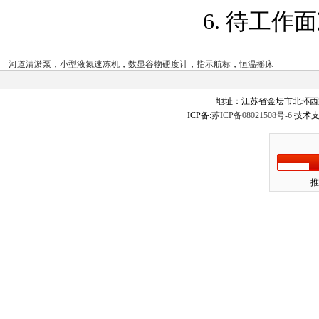
6. 待工作面
河道清淤泵
，
小型液氮速冻机
，
数显谷物硬度计
，
指示航标
，
恒温摇床
地址：江苏省金坛市北环西
ICP备:
苏ICP备08021508号-6
技术支
推