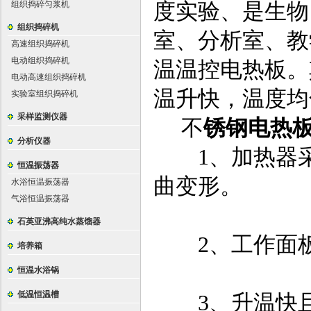
组织捣碎匀浆机
度实验、是生物
组织捣碎机
室、分析室、教
高速组织捣碎机
电动组织捣碎机
温温控电热板。
电动高速组织捣碎机
温升快，温度均
实验室组织捣碎机
采样监测仪器
不
锈钢电热
分析仪器
1、加热器采
恒温振荡器
曲变形。
水浴恒温振荡器
气浴恒温振荡器
石英亚沸高纯水蒸馏器
2、工作面板
培养箱
恒温水浴锅
低温恒温槽
3、升温快且