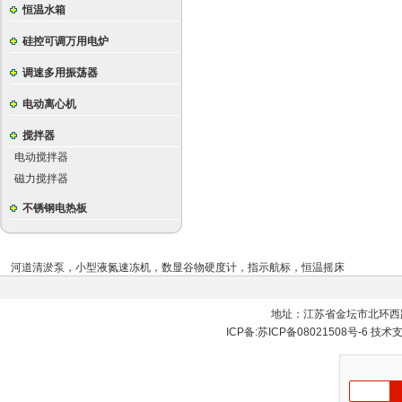
恒温水箱
硅控可调万用电炉
调速多用振荡器
电动离心机
搅拌器
电动搅拌器
磁力搅拌器
不锈钢电热板
河道清淤泵
，
小型液氮速冻机
，
数显谷物硬度计
，
指示航标
，
恒温摇床
地址：江苏省金坛市北环西
ICP备:
苏ICP备08021508号-6
技术