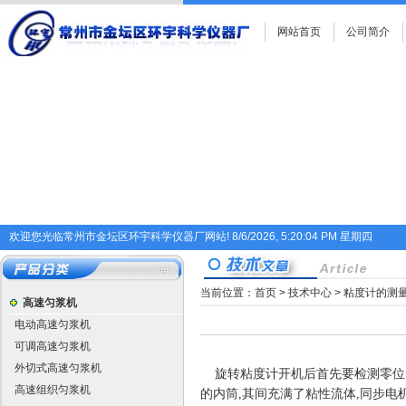
网站首页
公司简介
欢迎您光临常州市金坛区环宇科学仪器厂网站!
8/6/2026, 5:20:05 PM 星期四
当前位置：
首页
>
技术中心
> 粘度计的测
高速匀浆机
电动高速匀浆机
可调高速匀浆机
外切式高速匀浆机
旋转粘度计开机后首先要检测零位
高速组织匀浆机
的内筒
,
其间充满了粘性流体
,
同步电