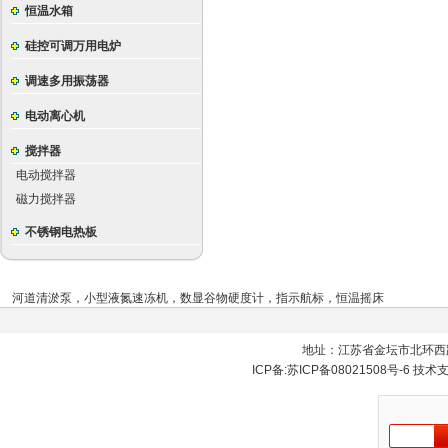
恒温水箱
硅控可调万用电炉
调速多用振荡器
电动离心机
搅拌器
电动搅拌器
磁力搅拌器
不锈钢电热板
河道清淤泵
，
小型液氮速冻机
，
数显谷物硬度计
，
指示航标
，
恒温摇床
地址：江苏省金坛市北环西
ICP备:
苏ICP备08021508号-6
技术