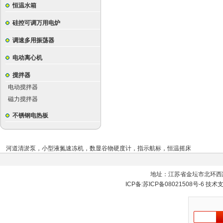
恒温水箱
硅控可调万用电炉
调速多用振荡器
电动离心机
搅拌器
电动搅拌器
磁力搅拌器
不锈钢电热板
河道清淤泵
，
小型液氮速冻机
，
数显谷物硬度计
，
指示航标
，
恒温摇床
地址：江苏省金坛市北环西
ICP备:
苏ICP备08021508号-6
技术