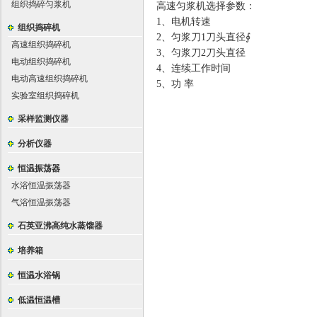
组织捣碎匀浆机
高速匀浆机选择参数
：
1、电机转速
组织捣碎机
2
、匀浆刀
1
刀头直径
∮
高速组织捣碎机
3
、匀浆刀
2
刀头直径
电动组织捣碎机
4
、连续工作时间
电动高速组织捣碎机
5
、功 率
实验室组织捣碎机
采样监测仪器
分析仪器
恒温振荡器
水浴恒温振荡器
气浴恒温振荡器
石英亚沸高纯水蒸馏器
培养箱
恒温水浴锅
低温恒温槽