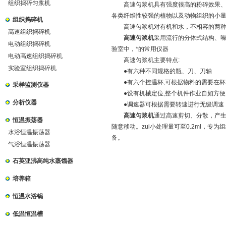
组织捣碎匀浆机
高速匀浆机具有强度很高的粉碎效果、对
各类纤维性较强的植物以及动物组织的小
组织捣碎机
高速匀浆机对有机和水，不相容的两种夜
高速组织捣碎机
高速匀浆机
采用流行的分体式结构、
电动组织捣碎机
验室中，*的常用仪器
电动高速组织捣碎机
高速匀浆机主要特点:
实验室组织捣碎机
●有六种不同规格的瓶、刀、刀轴
●有六个控温杯,可根据物料的需要在杯
采样监测仪器
●设有机械定位,整个机件作业自如方便
分析仪器
●调速器可根据需要转速进行无级调速
高速匀浆机
通过高速剪切、分散，产生
恒温振荡器
随意移动。zui小处理量可至0.2ml，
水浴恒温振荡器
备。
气浴恒温振荡器
石英亚沸高纯水蒸馏器
培养箱
恒温水浴锅
低温恒温槽