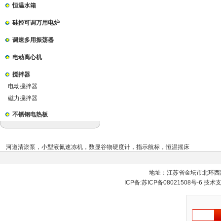
恒温水箱
硅控可调万用电炉
调速多用振荡器
电动离心机
搅拌器
电动搅拌器
磁力搅拌器
不锈钢电热板
河道清淤泵
，
小型液氮速冻机
，
数显谷物硬度计
，
指示航标
，
恒温摇床
地址：江苏省金坛市北环西
ICP备:
苏ICP备08021508号-6
技术