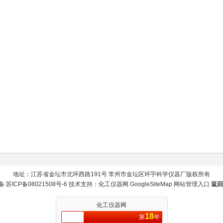
地址：江苏省金坛市北环西路191号 常州市金坛区环宇科学仪器厂版权所有
备:
苏ICP备08021508号-6
技术支持：
化工仪器网
GoogleSiteMap
网站管理入口
返回
化工仪器网
18
第
年