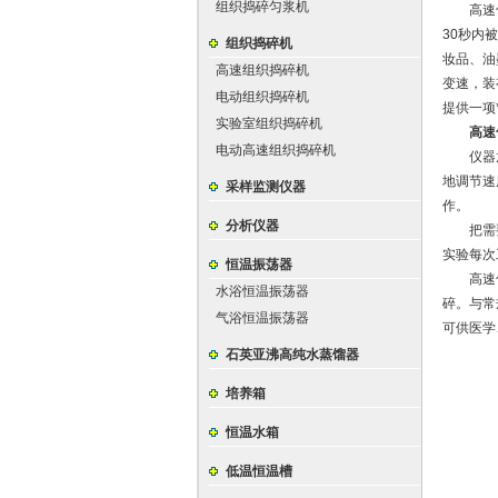
组织捣碎匀浆机
高速匀浆
30秒内
组织捣碎机
妆品、油
高速组织捣碎机
变速，装
电动组织捣碎机
提供一项
实验室组织捣碎机
高速
电动高速组织捣碎机
仪器放在
地调节速
采样监测仪器
作。
分析仪器
把需要均
实验每次
恒温振荡器
高速匀浆
水浴恒温振荡器
碎。与常
气浴恒温振荡器
可供医学
石英亚沸高纯水蒸馏器
培养箱
恒温水箱
低温恒温槽