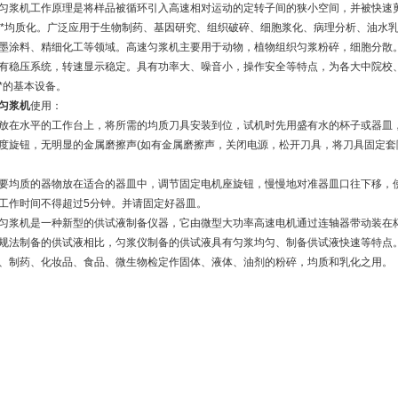
机工作原理是将样品被循环引入高速相对运动的定转子间的狭小空间，并被快速剪切
被*均质化。广泛应用于生物制药、基因研究、组织破碎、细胞浆化、病理分析、油水
墨涂料、精细化工等领域。高速匀浆机主要用于动物，植物组织匀浆粉碎，细胞分散
有稳压系统，转速显示稳定。具有功率大、噪音小，操作安全等特点，为各大中院校
*的基本设备。
匀浆机
使用：
水平的工作台上，将所需的均质刀具安装到位，试机时先用盛有水的杯子或器皿，
度旋钮，无明显的金属磨擦声(如有金属磨擦声，关闭电源，松开刀具，将刀具固定套
质的器物放在适合的器皿中，调节固定电机座旋钮，慢慢地对准器皿口往下移，使
工作时间不得超过5分钟。并请固定好器皿。
机是一种新型的供试液制备仪器，它由微型大功率高速电机通过连轴器带动装在杯
规法制备的供试液相比，匀浆仪制备的供试液具有匀浆均匀、制备供试液快速等特点
、制药、化妆品、食品、微生物检定作固体、液体、油剂的粉碎，均质和乳化之用。