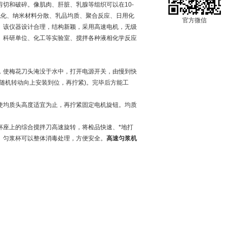
和破碎。像肌肉、肝脏、乳腺等组织可以在10-
乳化、纳米材料分散、乳品均质、聚合反应、日用化
官方微信
。该仪器设计合理，结构新颖，采用高速电机，无级
、科研单位、化工等实验室、搅拌各种液相化学反应
使梅花刀头淹没于水中，打开电源开关，由慢到快
随机转动向上安装到位，再拧紧)。完毕后方能工
均质头高度适宜为止，再拧紧固定电机旋钮。均质
座上的综合搅拌刀高速旋转，将检品快速、*地打
。匀浆杯可以整体消毒处理，方便安全。
高速匀浆机