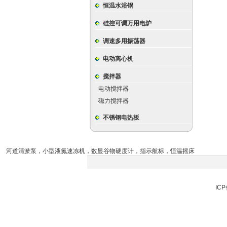
恒温水浴锅
硅控可调万用电炉
调速多用振荡器
电动离心机
搅拌器
电动搅拌器
磁力搅拌器
不锈钢电热板
河道清淤泵
，
小型液氮速冻机
，
数显谷物硬度计
，
指示航标
，
恒温摇床
ICP