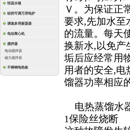
恒温水箱
Ｖ。为保证正
硅控可调万用电炉
要求
,
先加水至
调速多用振荡器
的流量。每天
电动离心机
换新水
,
以免产
搅拌器
电动搅拌器
垢后应经常用
磁力搅拌器
用者的安全
,
电
不锈钢电热板
馏器功率相应
电热蒸馏水
1
保险丝烧断