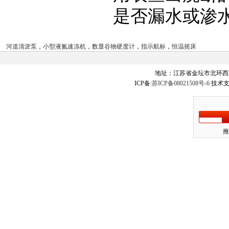
是否漏水或渗
河道清淤泵
，
小型液氮速冻机
，
数显谷物硬度计
，
指示航标
，
恒温摇床
地址：江苏省金坛市北环西
ICP备:
苏ICP备08021508号-6
技术支
推