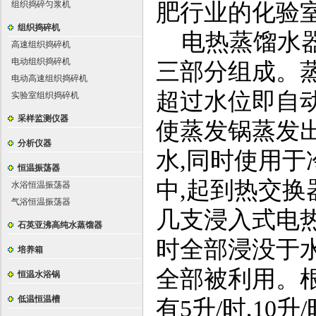
组织捣碎匀浆机
肥行业的化验
组织捣碎机
电热蒸馏水
高速组织捣碎机
电动组织捣碎机
三部分组成。
电动高速组织捣碎机
超过水位即自
实验室组织捣碎机
采样监测仪器
使蒸发锅蒸发
分析仪器
水
,
同时使用于
恒温振荡器
中
,
起到热交换
水浴恒温振荡器
气浴恒温振荡器
几支浸入式电
石英亚沸高纯水蒸馏器
时全部浸没于
培养箱
全部被利用。
恒温水浴锅
低温恒温槽
有
5
升
/
时
,10
升
/