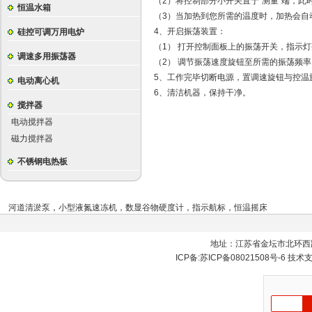
（2）将控制部分小开关置于“测量”端，
恒温水箱
（3）当加热到您所需的温度时，加热会自
4、开启振荡装置：
硅控可调万用电炉
（1） 打开控制面板上的振荡开关，指示
调速多用振荡器
（2） 调节振荡速度旋钮至所需的振荡频率
5、工作完毕切断电源，置调速旋钮与控温旋
电动离心机
6、清洁机器，保持干净。
搅拌器
电动搅拌器
磁力搅拌器
不锈钢电热板
河道清淤泵
，
小型液氮速冻机
，
数显谷物硬度计
，
指示航标
，
恒温摇床
地址：江苏省金坛市北环西
ICP备:
苏ICP备08021508号-6
技术