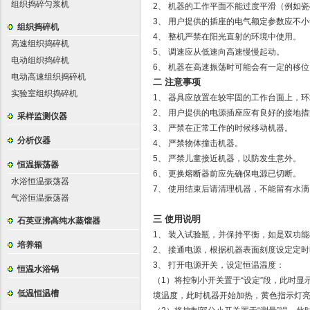
组织捣碎匀浆机
2、 机器的工作平面不能过度平滑（例如
3、 用户提供的插座的电气额定参数应不
组织捣碎机
4、 整机严禁在阳光直射的环境中使用。
高速组织捣碎机
5、 调速应从低速向高速慢慢起动。
电动组织捣碎机
6、 机器在高速振荡时可能会有一定的移
电动高速组织捣碎机
二 注意事项
实验室组织捣碎机
1、 器具应放置在较牢固的工作台面上，
2、 用户提供的电源插座应有良好的接地
采样监测仪器
3、 严禁在正常工作的时候移动机器。
分析仪器
4、 严禁物体撞击机器。
5、 严禁儿童接近机器，以防发生意外。
恒温振荡器
6、 更换熔断器前应先确保电源已切断。
水浴恒温振荡器
7、 使用结束后请清理机器，不能留有水
气浴恒温振荡器
三 使用说明
石英亚沸高纯水蒸馏器
1、 装入试验瓶，并保持平衡，如是双功能
培养箱
2、 接通电源，根据机器表面刻度设定定时
3、 打开电源开关，设定恒温温度：
恒温水浴锅
（1）将控制小开关置于“设定”段，此时
低温恒温槽
境温度，此时机器开始加热，黄色指示灯