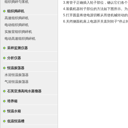
组织捣碎匀浆机
3.将管子正确插入轮子部位，确认它们各
4.装载机器转子部位的方法如下图所示。
组织捣碎机
5.打开圆盖将使电源切断从而使机械转动
高速组织捣碎机
6.关闭侧面机座上电源开关直到转子*停止
电动组织捣碎机
实验室组织捣碎机
电动高速组织捣碎机
采样监测仪器
分析仪器
恒温振荡器
水浴恒温振荡器
气浴恒温振荡器
石英亚沸高纯水蒸馏器
培养箱
恒温水箱
低温恒温槽