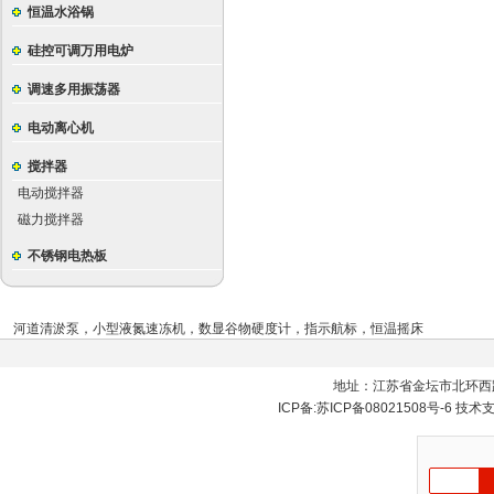
恒温水浴锅
硅控可调万用电炉
调速多用振荡器
电动离心机
搅拌器
电动搅拌器
磁力搅拌器
不锈钢电热板
河道清淤泵
，
小型液氮速冻机
，
数显谷物硬度计
，
指示航标
，
恒温摇床
地址：江苏省金坛市北环西
ICP备:
苏ICP备08021508号-6
技术