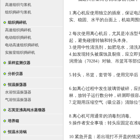
高速组织匀浆机
组织捣碎匀浆机
1.
离心机应使用独立的插座，保证电
实、稳固、水平的台面上，机箱周围
组织捣碎机
高速组织捣碎机
2.
每次使用离心机后，尤其是冷冻型
电动组织捣碎机
起，避免碰撞转轴和转头本身。
电动高速组织捣碎机
3.
使用中性清洗剂，如肥皂水，清洗
实验室组织捣碎机
4.
如发现转头被腐蚀及裂痕，应立即
润滑油
（70284）
对轴、吊篮耳等部
采样监测仪器
分析仪器
5.
转头，吊篮，套管等，使用完毕后
恒温振荡器
6.
如离心过程中发生玻璃管破碎，应
水浴恒温振荡器
林，放转子运行数分钟，碎屑即很容
气浴恒温振荡器
7.
定期用压缩空气（吸尘器）清除位
石英亚沸高纯水蒸馏器
8.
离心机可用通常的消毒剂消毒。
培养箱
9.
操作者安全事项：转头应固定在准
恒温水浴锅
10.
紧急开盖：若出现打不开盖的情