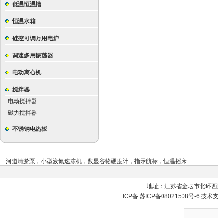
低温恒温槽
恒温水箱
硅控可调万用电炉
调速多用振荡器
电动离心机
搅拌器
电动搅拌器
磁力搅拌器
不锈钢电热板
河道清淤泵
，
小型液氮速冻机
，
数显谷物硬度计
，
指示航标
，
恒温摇床
地址：江苏省金坛市北环西
ICP备:
苏ICP备08021508号-6
技术