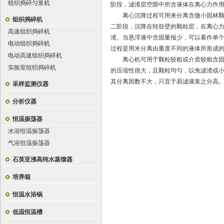
组织捣碎匀浆机
阶段，滤渣层空隙中所含液体在离心力作
离心沉降过程可用来分离含微小固林颗粒
组织捣碎机
二阶段，沉降在转鼓壁的颗粒层，在离心
高速组织捣碎机
渣。当悬浮液中含固量报少，可以看作单
电动组织捣碎机
过程是用米分离由重度不同的液体所形成
电动高速组织捣碎机
离心机可用于颗粒较粗或介质较粗含固体
实验室组织捣碎机
的压缩性很大，且颗粒均匀，以免滤渣或小颗
其分离因数不大，只宜于易滤液浆之分高
采样监测仪器
分析仪器
恒温振荡器
水浴恒温振荡器
气浴恒温振荡器
石英亚沸高纯水蒸馏器
培养箱
恒温水浴锅
低温恒温槽