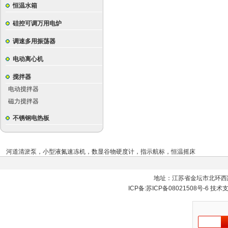
恒温水箱
硅控可调万用电炉
调速多用振荡器
电动离心机
搅拌器
电动搅拌器
磁力搅拌器
不锈钢电热板
河道清淤泵
，
小型液氮速冻机
，
数显谷物硬度计
，
指示航标
，
恒温摇床
地址：江苏省金坛市北环西
ICP备:
苏ICP备08021508号-6
技术