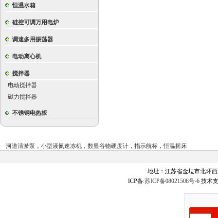
恒温水箱
硅控可调万用电炉
调速多用振荡器
电动离心机
搅拌器
电动搅拌器
磁力搅拌器
不锈钢电热板
河道清淤泵
，
小型液氮速冻机
，
数显谷物硬度计
，
指示航标
，
恒温摇床
地址：江苏省金坛市北环西
ICP备:
苏ICP备08021508号-6
技术支