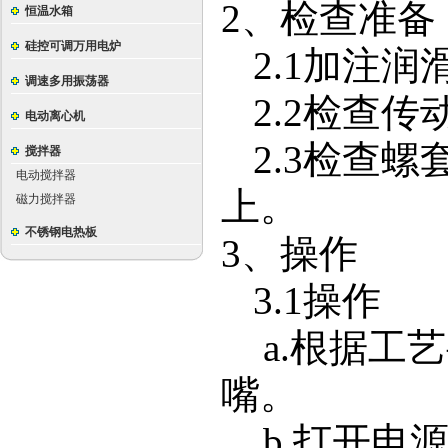
2
、检查准备
恒温水箱
硅控可调万用电炉
2.1
加注润
调速多用振荡器
2.2
检查传
电动离心机
2.3
检查螺
搅拌器
电动搅拌器
上。
磁力搅拌器
不锈钢电热板
3
、操作
3.1
操作
a.
根据工艺
嘴。
b.
打开电