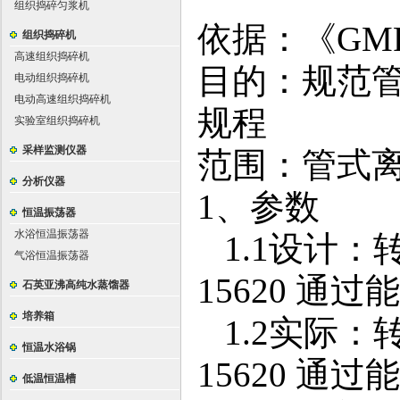
组织捣碎匀浆机
依据：《
GM
组织捣碎机
高速组织捣碎机
目的：规范
电动组织捣碎机
电动高速组织捣碎机
规程
实验室组织捣碎机
采样监测仪器
范围：管式
分析仪器
1
、参数
恒温振荡器
水浴恒温振荡器
1.1
设计：转
气浴恒温振荡器
15620 通过能
石英亚沸高纯水蒸馏器
培养箱
1.2
实际：转
恒温水浴锅
15620 通过
低温恒温槽