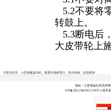
5.2
不要将
转鼓上。
5.3
断电后
大皮带轮上
河道清淤泵
，
小型液氮速冻机
，
数显谷物硬度计
，
指示航标
，
恒温摇床
地址：江苏省金坛市北环西
ICP备:
苏ICP备08021508号-6
技术支