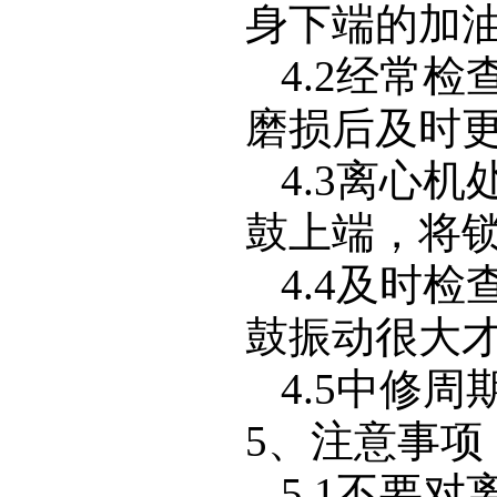
身下端的加
4.2
经常检
磨损后及时
4.3
离心机
鼓上端，将
4.4
及时检
鼓振动很大
4.5
中修周
5
、注意事项
5.1
不要对