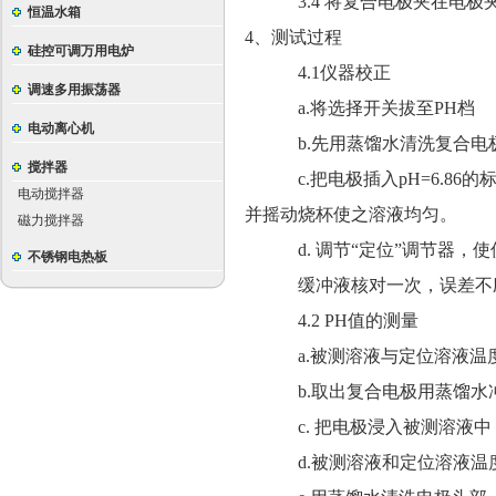
3.4
将复合电极夹在电极
恒温水箱
4
、测试过程
硅控可调万用电炉
4.1
仪器校正
调速多用振荡器
a.
将选择开关拔至
PH
档
电动离心机
b.
先用蒸馏水清洗复合电
搅拌器
c.
把电极插入
pH=6.86
的标
电动搅拌器
并摇动烧杯使之溶液均匀。
磁力搅拌器
d.
调节“定位”调节器，
不锈钢电热板
缓冲液核对一次，误差不
4.2 PH
值的测量
a.
被测溶液与定位溶液温
b.
取出复合电极用蒸馏水
c.
把电极浸入被测溶液中
d.
被测溶液和定位溶液温