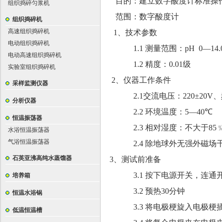
目的：
建立
数字酸度计
标准操
组织捣碎匀浆机
范围：
数字酸度计
组织捣碎机
高速组织捣碎机
1、
技术参数
电动组织捣碎机
1.1
测量范围：
pH
0
—
14
电动高速组织捣碎机
1.2
精度：
0.01
级
实验室组织捣碎机
2
、仪器工作条件
采样监测仪器
2.1
交流电压：
220
±20V
、
分析仪器
2.2
环境温度：
5
—
40
℃
恒温振荡器
2.3
相对湿度：不大于
85
水浴恒温振荡器
气浴恒温振荡器
2.4
除地球外无强外磁场
石英亚沸高纯水蒸馏器
3
、测试前准备
3.1
按下电源开关，连通
培养箱
3.2
预热
30
分钟
恒温水浴锅
3.3
将电极梗旋入电极梗
低温恒温槽