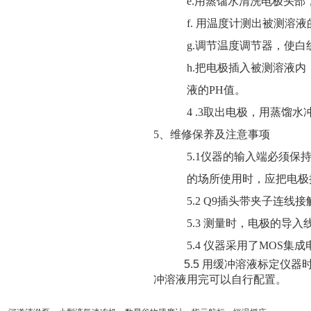
e.
用蒸馏水清洗电极头部
f.
用温度计测出被测溶液
g.
调节温度调节器，使白
h.
把电极插入被测溶液内
液的
PH
值。
4 .3
取出电极，用蒸馏水
5
、维修保养及注意事项
5.1
仪器的输入端必须保
的场所使用时，应把电极
5.2 Q9
插头带夹子连线接
5.3
测量时，电极的导入
5.4
仪器采用了
MOS
集成
5.5
用缓冲溶液标定仪器
冲溶液用完可以自行配置。