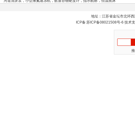
河道清淤泵
，
小型液氮速冻机
，
数显谷物硬度计
，
指示航标
，
恒温摇床
地址：江苏省金坛市北环西
ICP备:
苏ICP备08021508号-6
技术
推