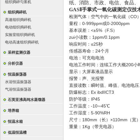
组织捣碎匀浆机
纸、消防、市政、电信、食品、
GASⅡ手掌式一氧化碳测定仪
技
组织捣碎机
检测气体：空气中的一氧化碳（CO
高速组织捣碎机
量程：0-999ppm或0-2000ppm
电动组织捣碎机
基本误差：<±5%（F.S）
实验室组织捣碎机
zui小读数：1ppm/0.1ppm
电动高速组织捣碎机
响应时间：≤25秒
传感器寿命：24个月
采样监测仪器
电池：可充电电池
分析仪器
电池工作时间：连续工作大概200小
显示：大屏幕液晶显示
恒温振荡器
报警：声、光报警
水浴恒温振荡器
直接读数：瞬时值、峰值、电池电压、
气浴恒温振荡器
防爆标志：Ex ibdIICT3
防护等级：IP45
石英亚沸高纯水蒸馏器
工作温度：-10∽45℃
培养箱
工作湿度：5-90%RH
尺寸：180mm（长）×110mm（宽
恒温水箱
重量：1Kg（带充电器）
低温恒温槽