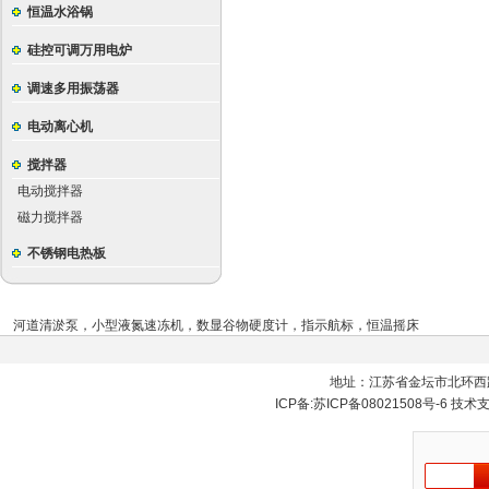
恒温水浴锅
硅控可调万用电炉
调速多用振荡器
电动离心机
搅拌器
电动搅拌器
磁力搅拌器
不锈钢电热板
河道清淤泵
，
小型液氮速冻机
，
数显谷物硬度计
，
指示航标
，
恒温摇床
地址：江苏省金坛市北环西
ICP备:
苏ICP备08021508号-6
技术