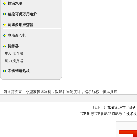
恒温水箱
硅控可调万用电炉
调速多用振荡器
电动离心机
搅拌器
电动搅拌器
磁力搅拌器
不锈钢电热板
河道清淤泵
，
小型液氮速冻机
，
数显谷物硬度计
，
指示航标
，
恒温摇床
地址：江苏省金坛市北环西
ICP备:
苏ICP备08021508号-6
技术支