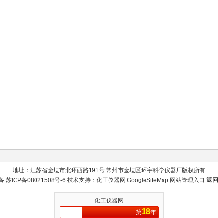
地址：江苏省金坛市北环西路191号 常州市金坛区环宇科学仪器厂版权所有
备:
苏ICP备08021508号-6
技术支持：
化工仪器网
GoogleSiteMap
网站管理入口
返回
化工仪器网
18
第
年