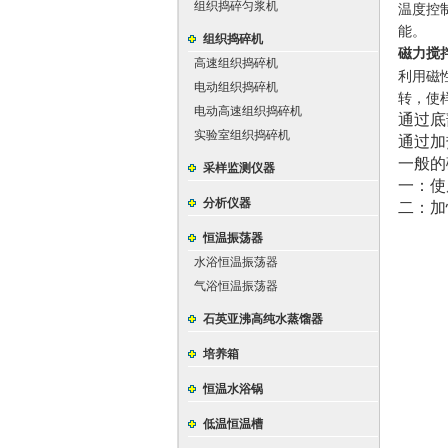
组织捣碎匀浆机
温度控
能。
组织捣碎机
磁力搅
高速组织捣碎机
利用磁
电动组织捣碎机
转，使
电动高速组织捣碎机
通过底
实验室组织捣碎机
通过加
一般的
采样监测仪器
一
：
使
分析仪器
二
：
加
恒温振荡器
水浴恒温振荡器
气浴恒温振荡器
石英亚沸高纯水蒸馏器
培养箱
恒温水浴锅
低温恒温槽