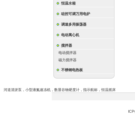
恒温水箱
硅控可调万用电炉
调速多用振荡器
电动离心机
搅拌器
电动搅拌器
磁力搅拌器
不锈钢电热板
河道清淤泵
，
小型液氮速冻机
，
数显谷物硬度计
，
指示航标
，
恒温摇床
ICP