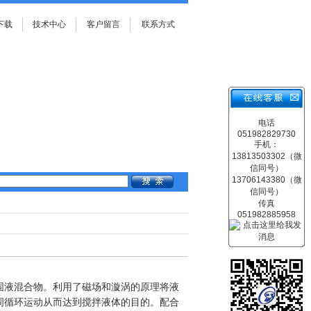
下载
技术中心
客户留言
联系方式
电话
051982829730
手机：
13813503302（微
信同号）
13706143380（微
信同号）
传真
051982885958
固液混合物。利用了磁场和漩涡的原理将液
周循环运动从而达到搅拌液体的目的。配合