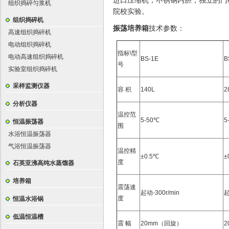
进口压缩机，不锈钢内胆，独立的门
组织捣碎匀浆机
院校实验。
组织捣碎机
振荡培养箱
技术参数：
高速组织捣碎机
电动组织捣碎机
指标\型
电动高速组织捣碎机
BS-1E
B
号
实验室组织捣碎机
采样监测仪器
容 积
140L
2
分析仪器
温控范
5-50℃
5
恒温振荡器
围
水浴恒温振荡器
气浴恒温振荡器
温控精
±0.5℃
±
度
石英亚沸高纯水蒸馏器
培养箱
震荡速
起动-300r/min
起
度
恒温水浴锅
低温恒温槽
震 幅
20mm（回旋）