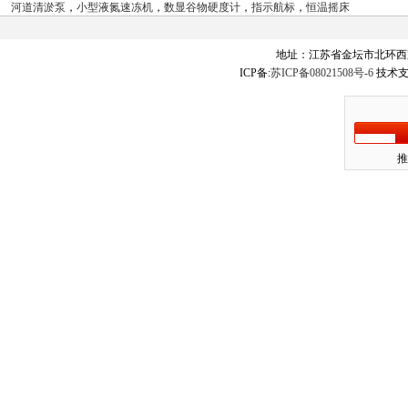
河道清淤泵
，
小型液氮速冻机
，
数显谷物硬度计
，
指示航标
，
恒温摇床
地址：江苏省金坛市北环西
ICP备:
苏ICP备08021508号-6
技术支
推