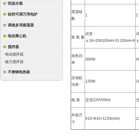
恒温水箱
震荡组
硅控可调万用电炉
1
2
数
调速多用振荡器
试管：
电动离心机
装 瓶 量
￠16×200100ml×15 200ml×9
￠
搅拌器
电动搅拌器
加热功
300W
4
磁力搅拌器
率
不锈钢电热板
压缩机
130W
1
功率
电 源
交流220V50Hz
交
外形尺
610×610×1150(mm)
1
寸