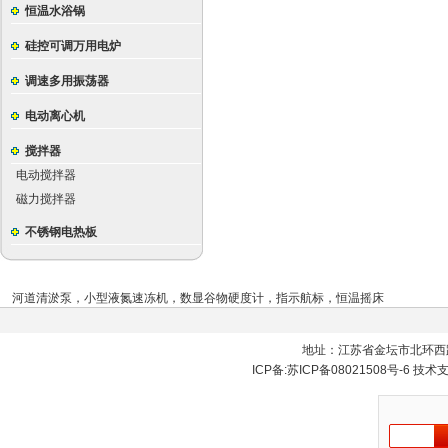
恒温水浴锅
硅控可调万用电炉
调速多用振荡器
电动离心机
搅拌器
电动搅拌器
磁力搅拌器
不锈钢电热板
河道清淤泵
，
小型液氮速冻机
，
数显谷物硬度计
，
指示航标
，
恒温摇床
地址：江苏省金坛市北环西
ICP备:
苏ICP备08021508号-6
技术