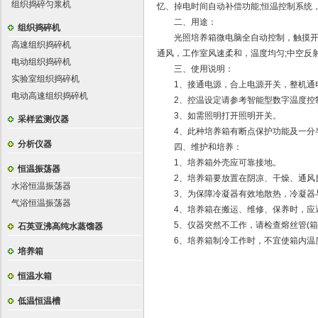
组织捣碎匀浆机
忆、掉电时间自动补偿功能;恒温控制系统
二、用途：
组织捣碎机
光照培养箱微电脑全自动控制，触摸开关
高速组织捣碎机
通风，工作室风速柔和，温度均匀;中空反
电动组织捣碎机
三、使用说明：
实验室组织捣碎机
1、接通电源，合上电源开关，整机通
电动高速组织捣碎机
2、控温设定请参考智能型数字温度控
3、如需照明打开照明开关。
采样监测仪器
4、此种培养箱有断点保护功能及一分半
分析仪器
四、维护和培养：
1、培养箱外壳应可靠接地。
恒温振荡器
2、培养箱要放置在阴凉、干燥、通风良
水浴恒温振荡器
3、为保障冷凝器有效地散热，冷凝器与墙
气浴恒温振荡器
4、培养箱在搬运、维修、保养时，应避免
5、仪器突然不工作，请检查熔丝管(箱
石英亚沸高纯水蒸馏器
6、培养箱制冷工作时，不宜使箱内温度
培养箱
恒温水箱
低温恒温槽