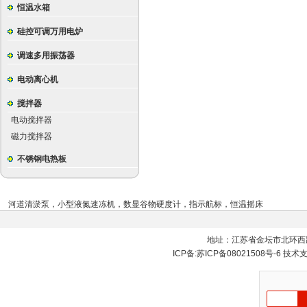
恒温水箱
硅控可调万用电炉
调速多用振荡器
电动离心机
搅拌器
电动搅拌器
磁力搅拌器
不锈钢电热板
河道清淤泵
，
小型液氮速冻机
，
数显谷物硬度计
，
指示航标
，
恒温摇床
地址：江苏省金坛市北环西
ICP备:
苏ICP备08021508号-6
技术