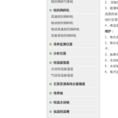
组织捣碎匀浆机
2． 实
3．接通
组织捣碎机
温度的设
高速组织捣碎机
绿灯交替
电动组织捣碎机
4．将温
电动高速组织捣碎机
维护：
实验室组织捣碎机
1、每次
2、每次
采样监测仪器
干。
分析仪器
3、效果
4、水浴
恒温振荡器
5、水浴
水浴恒温振荡器
6、每月
气浴恒温振荡器
石英亚沸高纯水蒸馏器
培养箱
恒温水浴锅
低温恒温槽