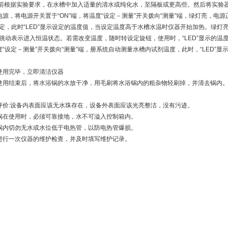
验前根据实验要求，在水槽中加入适量的清水或纯化水，至隔板或更高些。然后将实验
电源，将电源开关置于“ON”端，将温度“设定－测量”开关拨向“测量”端，绿灯亮，
定，此时“LED”显示设定的温度值，当设定温度高于水槽水温时仪器开始加热。绿灯
跳动表示进入恒温状态。若需改变温度，随时转设定旋钮，使用时，“LED”显示的温
度“设定－测量”开关拨向“测量”端，册系统自动测量水槽内试剂温度，此时，“LED”
使用完毕，立即清洁仪器
使用结束后，将水浴锅的水放干净，用毛刷将水浴锅内的粗杂物轻刷掉，并清去锅内
评价:设备内表面应该无水珠存在，设备外表面应该光亮整洁，没有污迹。
锅在使用时，必须可靠接地，水不可溢入控制箱内。
锅内切勿无水或水位低于电热管，以防电热管爆损。
进行一次仪器的维护检查，并及时填写维护记录。