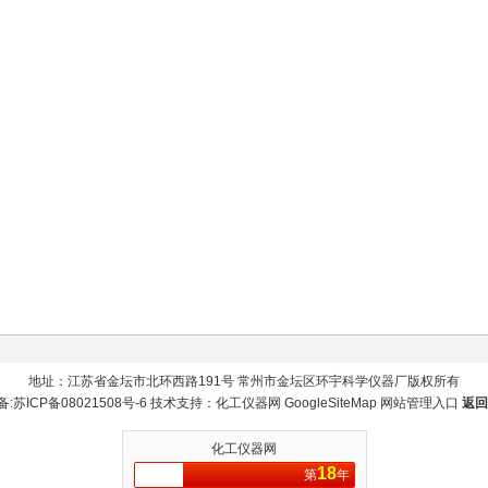
地址：江苏省金坛市北环西路191号 常州市金坛区环宇科学仪器厂版权所有
备:
苏ICP备08021508号-6
技术支持：
化工仪器网
GoogleSiteMap
网站管理入口
返回
化工仪器网
18
第
年