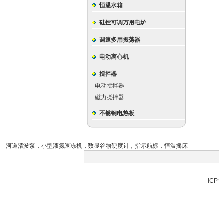
恒温水箱
硅控可调万用电炉
调速多用振荡器
电动离心机
搅拌器
电动搅拌器
磁力搅拌器
不锈钢电热板
河道清淤泵
，
小型液氮速冻机
，
数显谷物硬度计
，
指示航标
，
恒温摇床
ICP