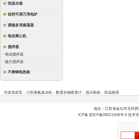
恒温水箱
硅控可调万用电炉
调速多用振荡器
电动离心机
搅拌器
电动搅拌器
磁力搅拌器
不锈钢电热板
河道清淤泵
，
小型液氮速冻机
，
数显谷物硬度计
，
指示航标
，
恒温摇床
地址：江苏省金坛市北环西
ICP备:
苏ICP备08021508号-6
技术