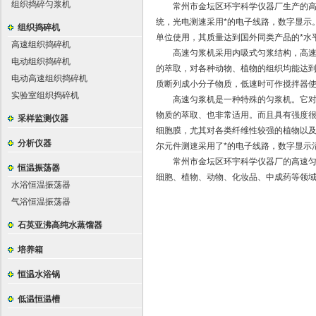
组织捣碎匀浆机
常州市金坛区环宇科学仪器厂生产的高速
统，光电测速采用*的电子线路，数字显示
组织捣碎机
单位使用，其质量达到国外同类产品的*水
高速组织捣碎机
高速匀浆机采用内吸式匀浆结构，高速度
电动组织捣碎机
的萃取，对各种动物、植物的组织均能达
电动高速组织捣碎机
质断列成小分子物质，低速时可作搅拌器
实验室组织捣碎机
高速匀浆机是一种特殊的匀浆机。它对于
物质的萃取、也非常适用。而且具有强度
采样监测仪器
细胞膜，尤其对各类纤维性较强的植物以
分析仪器
尔元件测速采用了*的电子线路，数字显示
常州市金坛区环宇科学仪器厂的高速匀浆
恒温振荡器
细胞、植物、动物、化妆品、中成药等领域
水浴恒温振荡器
气浴恒温振荡器
石英亚沸高纯水蒸馏器
培养箱
恒温水浴锅
低温恒温槽