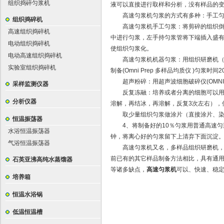
组织捣碎匀浆机
液可以直接进行取样和分析，没有样品的
高速匀浆机匀浆的方式有多种：手工匀
组织捣碎机
高速匀浆机手工匀浆：将剪碎的组织倒入
高速组织捣碎机
中进行匀浆，左手持匀浆管将下端插入盛有
电动组织捣碎机
使组织匀浆化。
电动高速组织捣碎机
高速匀浆机机器匀浆：用组织研磨机（OMNIB
实验室组织捣碎机
制备(Omni Prep 多样品均质仪 )匀浆时间
超声粉碎：用超声波细胞破碎仪(OMNI Soni
采样监测仪器
反复冻融：培养或者分离的细胞可以用以
分析仪器
溶解，再结冰，再溶解，反复3次左右），
取少量组织匀浆做涂片（直接涂片、染色
恒温振荡器
4、将制备好的10％匀浆用普通高速匀浆机或
水浴恒温振荡器
钟，将离心好的匀浆留下上清弃下面沉淀
气浴恒温振荡器
高速匀浆机又名，多样品组织研磨机，快
前已有的其它样品制备方法相比，具有通用
石英亚沸高纯水蒸馏器
等诸多缺点，
高速匀浆机
可以、快速、稳
培养箱
恒温水浴锅
低温恒温槽