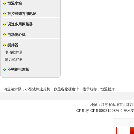
恒温水箱
硅控可调万用电炉
调速多用振荡器
电动离心机
搅拌器
电动搅拌器
磁力搅拌器
不锈钢电热板
河道清淤泵
，
小型液氮速冻机
，
数显谷物硬度计
，
指示航标
，
恒温摇床
地址：江苏省金坛市北环西
ICP备:
苏ICP备08021508号-6
技术