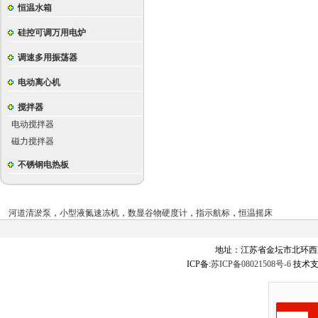
恒温水箱
硅控可调万用电炉
调速多用振荡器
电动离心机
搅拌器
电动搅拌器
磁力搅拌器
不锈钢电热板
河道清淤泵
，
小型液氮速冻机
，
数显谷物硬度计
，
指示航标
，
恒温摇床
地址：江苏省金坛市北环西
ICP备:
苏ICP备08021508号-6
技术支