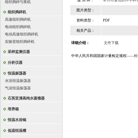
提 供 商：
常州市金坛区环宇科
组织捣碎匀浆机
图片类型：
组织捣碎机
高速组织捣碎机
资料类型：
PDF
电动组织捣碎机
相关产品：
电动高速组织捣碎机
实验室组织捣碎机
详细介绍：
文件下载
采样监测仪器
中华人民共和国国家计量检定规程——
粉
分析仪器
恒温振荡器
水浴恒温振荡器
气浴恒温振荡器
石英亚沸高纯水蒸馏器
培养箱
恒温水浴锅
低温恒温槽