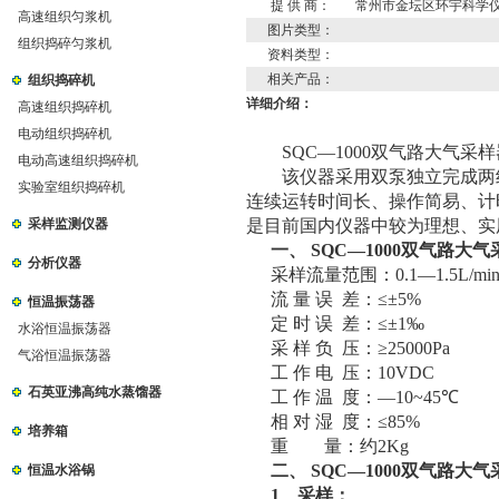
提 供 商：
常州市金坛区环宇科学
高速组织匀浆机
图片类型：
组织捣碎匀浆机
资料类型：
相关产品：
组织捣碎机
详细介绍：
高速组织捣碎机
电动组织捣碎机
SQC
—
1000
双气路大气采样
电动高速组织捣碎机
该仪器采用双泵独立完成两
实验室组织捣碎机
连续运转时间长、操作简易、计
采样监测仪器
是目前国内仪器中较为理想、实
一、
SQC
—
1000
双气路大气
分析仪器
采样流量范围：
0.1
—
1.5L/mi
流 量 误 差：≤±
5%
恒温振荡器
定 时 误 差：≤±
1‰
水浴恒温振荡器
采 样 负 压：≥
25000Pa
气浴恒温振荡器
工 作 电 压：
10VDC
石英亚沸高纯水蒸馏器
工 作 温 度：—
10~4
5℃
相 对 湿 度：
≤
85%
培养箱
重 量：约
2Kg
二、
SQC
—
1000
双气路大气
恒温水浴锅
1
、采样：