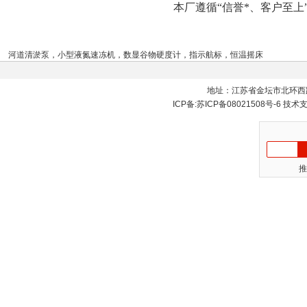
本厂遵循“信誉*、客户至
河道清淤泵
，
小型液氮速冻机
，
数显谷物硬度计
，
指示航标
，
恒温摇床
地址：江苏省金坛市北环西
ICP备:
苏ICP备08021508号-6
技术
推