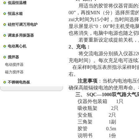
低温恒温槽
用适当的胶管将仪器背面的进
00”，再按MIN（分）选择所需
恒温水箱
zui大时间为15小时，当时间
硅控可调万用电炉
显示屏显示“0：00”时主机受电
也将消失，电脑中电源也随之切
调速多用振荡器
若要重新设定或提前关机，只
电动离心机
2
、充电：
将交流电源分别插入仪器
22
搅拌器
充电时间）。每次充足电可连续
电动搅拌器
在采样时电压表所指示采样时
磁力搅拌器
右。
注意事项
：
当机内电池电压
不锈钢电热板
确保高能镉镍电池的使用寿命。
三、
SQC
—
1000
双气路大气
仪器外包装箱
1
只
吸收瓶架
2
只
安全瓶
2
只
三角架
1
副
胶管
0.5m
说明书
1
份