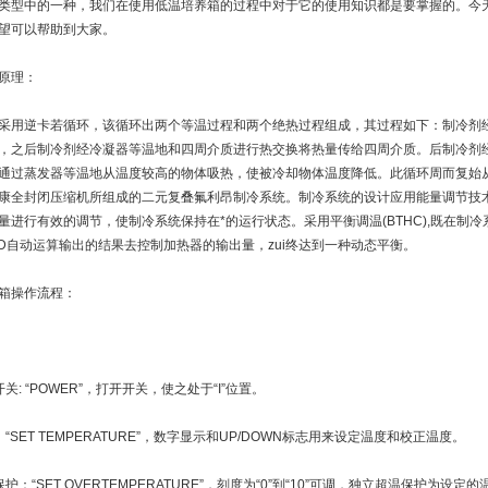
类型中的一种，我们在使用低温培养箱的过程中对于它的使用知识都是要掌握的。今
望可以帮助到大家。
原理：
采用逆卡若循环，该循环出两个等温过程和两个绝热过程组成，其过程如下：制冷剂
，之后制冷剂经冷凝器等温地和四周介质进行热交换将热量传给四周介质。后制冷剂经
通过蒸发器等温地从温度较高的物体吸热，使被冷却物体温度降低。此循环周而复始
康全封闭压缩机所组成的二元复叠氟利昂制冷系统。制冷系统的设计应用能量调节技术
量进行有效的调节，使制冷系统保持在*的运行状态。采用平衡调温(BTHC),既在制
ID自动运算输出的结果去控制加热器的输出量，zui终达到一种动态平衡。
箱操作流程：
关: “POWER”，打开开关，使之处于“I”位置。
“SET TEMPERATURE”，数字显示和UP/DOWN标志用来设定温度和校正温度。
护：“SET OVERTEMPERATURE”，刻度为“0”到“10”可调，独立超温保护为设