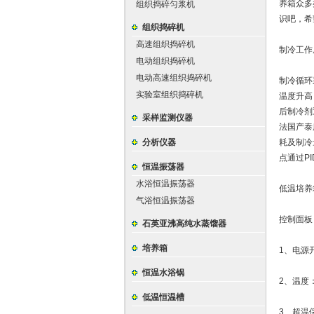
养箱众多
组织捣碎匀浆机
识吧，希
组织捣碎机
高速组织捣碎机
制冷工作
电动组织捣碎机
电动高速组织捣碎机
制冷循环
实验室组织捣碎机
温度升高
后制冷剂
采样监测仪器
法国产泰
分析仪器
耗及制冷
点通过P
恒温振荡器
水浴恒温振荡器
低温培养
气浴恒温振荡器
控制面板
石英亚沸高纯水蒸馏器
培养箱
1、电源开
恒温水浴锅
2、温度：
低温恒温槽
3、超温保