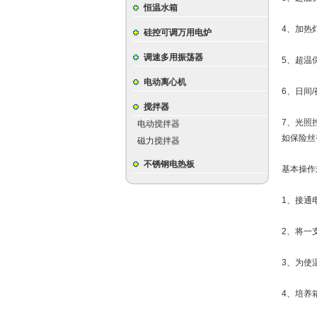
恒温水箱
4、加热灯
硅控可调万用电炉
调速多用振荡器
5、超温
电动离心机
6、日间
搅拌器
7、光照
电动搅拌器
如保险丝
磁力搅拌器
不锈钢电热板
基本操作
1、接通
2、将一
3、为使
4、培养