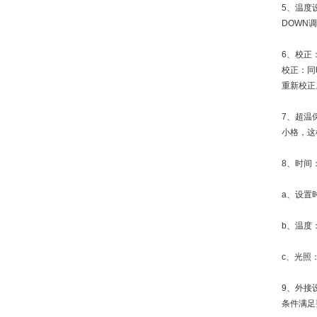
5、温度
DOWN
6、校正
校正：同
重新校正
7、超温
小格，这
8、时间：
a、设置
b、温度
c、光照
9、外接
条件满足