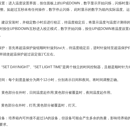
设置：进入温度设置界面，按住面板上的UP或DOWN，数字显示开始闪烁，闪烁时显
调整。如超过五秒未有任何操作，数字停止闪烁， 此时显示的数字为箱内实际温度。运
：建议安装时，并稳定数小时后进行校正，待温度稳定后，将显示温度与温度计测得
时按住UP和DOWN五秒进入校正模式，数字开始闪烁，按住UP或DOWN将温度设
。
保护：首先将超温保护旋钮顺时针旋到zui大，待温度稳定后，逆时针旋转至超温保护
样就使超温保护超过设定值1℃左右。
“SET DAY/NIGHT”、“SET LIGHT TIME”是两个独立的时间控制器，且都是
时间：每个刻度盘被分为两个12小时，分别表示日间和夜间。将时间调整正确。
：黄色部分在外时，日间温度起作用;黄色部分被覆盖时，夜间温度起作用。
：黄色部分在外时，灯亮;黄色部分被覆盖时，灯灭。
设备：培养箱内可外接不超过1A的设备，但设备可能会产生多余的热量，影响培养箱
要求。