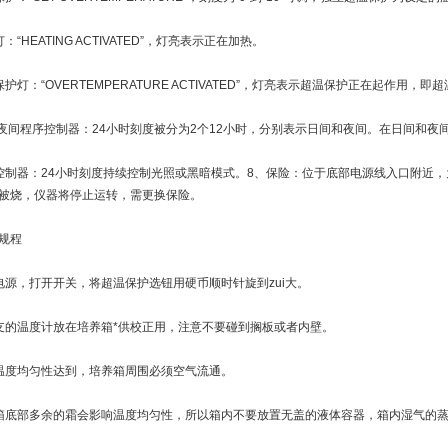
：“HEATING ACTIVATED”，灯亮表示正在加热。
保护灯：“OVERTEMPERATURE ACTIVATED”，灯亮表示超温保护正在起作用
/夜间程序控制器：24小时刻度被分为2个12小时，分别表示日间和夜间。在日间和夜
控制器：24小时刻度持续控制光照或黑暗模式。8、保险：位于底部电源线入口附近
被烧，仪器将停止运转，需更换保险。
规程
电源，打开开关，将超温保护选钮用硬币顺时针旋到zui大。
支的温度计放在培养箱*供校正用，注意不要碰到搁板或者内壁。
温度均匀性达到，培养箱周围必须空气流通。
箱底部多余的霜会影响温度均匀性，所以箱内不要放置无盖的液体容器，箱内湿气的蒸