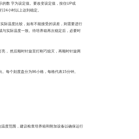
示的数 字为设定值。要改变设定值，按住UP或
行24小时以上达到稳定。
的实际温度比较，如有不能接受的误差，则需要进行
置成与实际温度一致。待培养箱再次稳定后，必要时
灯亮， 然后顺时针旋至灯刚巧熄灭，再顺时针旋两
顺时针方向。每个刻度盘分为96小格，每格代表15分钟。
的温度范围，建议检查培养箱和附加设备以确保运行