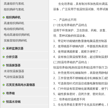
高速组织匀浆机
生化培养箱，具有制冷和加热双向调温系
设备，广泛应用于低温恒温试验、培养试验
组织捣碎匀浆机
组织捣碎机
一、产品特点不同
高速组织捣碎机
(一)生化培养箱的产品特点
电动组织捣碎机
适用于环境保护、卫生防疫、药检、农畜、
电动高速组织捣碎机
培、育种试验的恒温设备。
实验室组织捣碎机
1、带定时功能键的数显微电脑温度控制器
2、使用镜面不锈钢内胆，半圆弧四角易清
采样监测仪器
3、使用玻璃观察窗，观察方便明了；
分析仪器
4、设有独立限温报警系统，超过限制温度
(二)恒温培养箱的产品特点：
恒温振荡器
恒温培养箱(电热恒温培养箱)适用于医疗
水浴恒温振荡器
1、外壳使用冷轧钢板制作，表面使用静电
气浴恒温振荡器
2、工作室使用不锈钢板或冷轧钢板加工成
3、可选装指针式控温仪或微电脑智能控温
石英亚沸高纯水蒸馏器
4、门中间设有双层钢化玻璃观察窗，便于
培养箱
5、磁性胶条密封，启闭方便、密封良好。
二、培养箱控温精度不同
恒温水浴锅
1、生化培养箱主要用于生化反应的孵化，