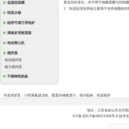
察反应的变化；亦可用于细菌霉菌与控制
低温恒温槽
2、恒温恒湿培养箱主要用于培养细菌和控
恒温水箱
硅控可调万用电炉
调速多用振荡器
电动离心机
搅拌器
电动搅拌器
磁力搅拌器
不锈钢电热板
河道清淤泵
，
小型液氮速冻机
，
数显谷物硬度计
，
指示航标
，
恒温摇床
地址：江苏省金坛市北环西
ICP备:
苏ICP备08021508号-6
技术