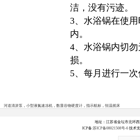
洁，没有污迹。
3、水浴锅在使
内。
4、水浴锅内切
损。
5、每月进行一
河道清淤泵
，
小型液氮速冻机
，
数显谷物硬度计
，
指示航标
，
恒温摇床
地址：江苏省金坛市北环西
ICP备:
苏ICP备08021508号-6
技术支