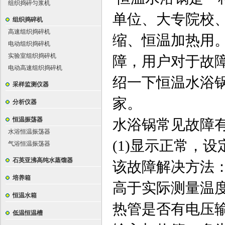
组织捣碎匀浆机
单位、大专院校
组织捣碎机
高速组织捣碎机
缩、恒温加热用
电动组织捣碎机
实验室组织捣碎机
障，用户对于故
电动高速组织捣碎机
绍一下恒温水浴
采样监测仪器
家。
分析仪器
恒温振荡器
水浴锅常见故障
水浴恒温振荡器
(1)显示正常，
气浴恒温振荡器
石英亚沸高纯水蒸馏器
该故障解决方法
培养箱
高于实际测量温
恒温水箱
热管是否有电压
低温恒温槽