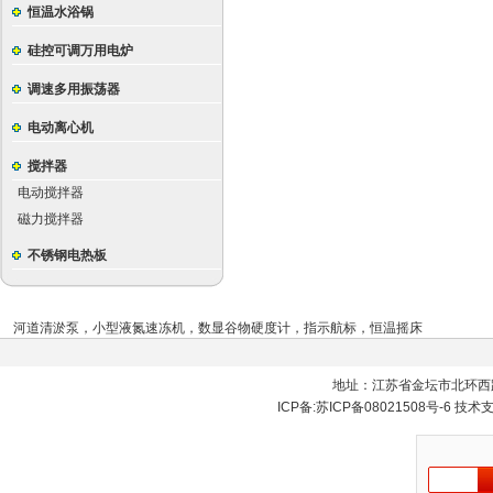
恒温水浴锅
硅控可调万用电炉
调速多用振荡器
电动离心机
搅拌器
电动搅拌器
磁力搅拌器
不锈钢电热板
河道清淤泵
，
小型液氮速冻机
，
数显谷物硬度计
，
指示航标
，
恒温摇床
地址：江苏省金坛市北环西
ICP备:
苏ICP备08021508号-6
技术