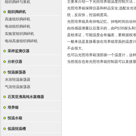
主要来介绍一下光照培养箱温度控制方法
组织捣碎匀浆机
光照培养箱保障仪器和样品安全;选配全光
组织捣碎机
统，反应快，控温精度高。
高速组织捣碎机
光照培养箱具有掉电记忆、掉电时间自动补
电动组织捣碎机
由传感器测量以后显示的，由Pt100探
实验室组织捣碎机
是校准证，可能温度会有偏差，要根据校
电动高速组织捣碎机
一般来说是直接看放在培养箱里面的温度
不会很大。
采样监测仪器
也可以光照培养箱顶部插一个温度计，这
分析仪器
当然现在也有光照培养箱控制器可以直接
恒温振荡器
水浴恒温振荡器
气浴恒温振荡器
石英亚沸高纯水蒸馏器
培养箱
恒温水箱
低温恒温槽