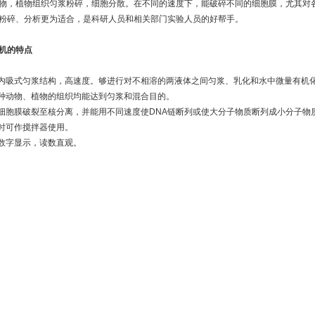
物，植物组织匀浆粉碎，细胞分散。在不同的速度下，能破碎不同的细胞膜，尤其对
粉碎、分析更为适合，是科研人员和相关部门实验人员的好帮手。
机的特点
用内吸式匀浆结构，高速度。够进行对不相溶的两液体之间匀浆、乳化和水中微量有机
各种动物、植物的组织均能达到匀浆和混合目的。
使细胞膜破裂至核分离，并能用不同速度使DNA链断列或使大分子物质断列成小分子物
速时可作搅拌器使用。
速数字显示，读数直观。