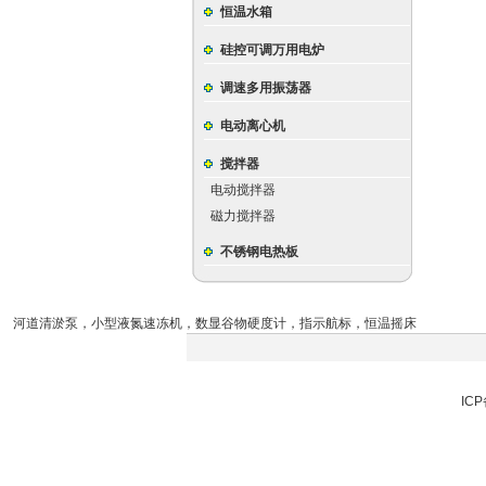
恒温水箱
硅控可调万用电炉
调速多用振荡器
电动离心机
搅拌器
电动搅拌器
磁力搅拌器
不锈钢电热板
河道清淤泵
，
小型液氮速冻机
，
数显谷物硬度计
，
指示航标
，
恒温摇床
ICP