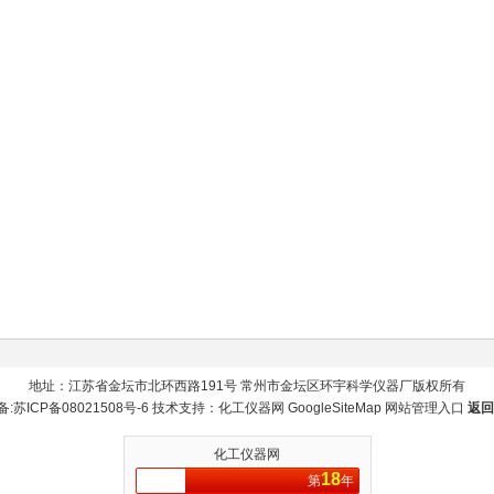
地址：江苏省金坛市北环西路191号 常州市金坛区环宇科学仪器厂版权所有
备:
苏ICP备08021508号-6
技术支持：
化工仪器网
GoogleSiteMap
网站管理入口
返回
化工仪器网
18
第
年