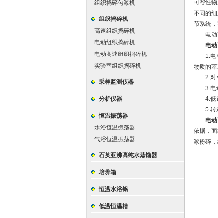
可溶性物
组织捣碎匀浆机
不同的细
组织捣碎机
节系统，
高速组织捣碎机
电动高速
电动组织捣碎机
电动
电动高速组织捣碎机
1.电动
实验室组织捣碎机
物质的萃
2.对各
采样监测仪器
3.电动
分析仪器
4.低
5.转
恒温振荡器
电动
水浴恒温振荡器
依据，面
气浴恒温振荡器
浆粉碎，
石英亚沸高纯水蒸馏器
培养箱
恒温水浴锅
低温恒温槽