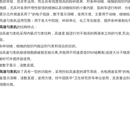
质的萃取、也非常适用。而且具有强度很高的粉碎效果、对各种动物、植物的组织均
胞膜，尤其对各类纤维性较强的植物以及动物组织的小量内脏、肌肉等进行粉碎、分
霍尔元件测速采用了*的电子线路，数字显示清晰，使用方便。主要用于动物，植物
匀浆机适用范围：用于各大中院校、科研单位、化工等实验室、搅拌各种液相化
高速匀浆机
的结构特点：
高速匀浆机采用内吸式匀浆结构，高速度.能进行对不相溶的两液体之间的匀浆,乳
取。
种动物，植物的组织均能达到匀浆和混合的目的。
高速匀浆机能使细胞膜破裂至核分离,并能用不同速度使DNA链断裂,或使大分子物
速时可作搅拌器使用。
速数字显示，读数直观。
高速匀浆机
除了具有一型的功能外，采用控硅高速度的调节系统，光电测速采用*的
板显示清晰，读数直观，使用方便。经中国医学*卫生研究所等单位使用，其质量达到
细胞分散。