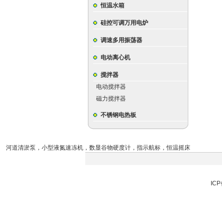
恒温水箱
硅控可调万用电炉
调速多用振荡器
电动离心机
搅拌器
电动搅拌器
磁力搅拌器
不锈钢电热板
河道清淤泵
，
小型液氮速冻机
，
数显谷物硬度计
，
指示航标
，
恒温摇床
ICP