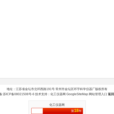
地址：江苏省金坛市北环西路191号 常州市金坛区环宇科学仪器厂版权所有
备:
苏ICP备08021508号-6
技术支持：
化工仪器网
GoogleSiteMap
网站管理入口
返回
化工仪器网
18
第
年