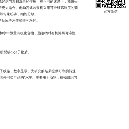
能起到匀浆和混合的作用，在不同的速度下，能破碎
析更为适合。电动高速匀浆机采用可控硅高速度的调
官方微信
组织匀浆粉碎，细胞分散。
学反应等用作搅拌和粉碎。
化和水中微量有机化合物，脂溶物对有机溶媒可溶性
质断裂成小分子物质。
电子线路，数字显示。为研究的结果提供可靠的转速
国外同类产品的*水平。主要用于动物，植物组织匀