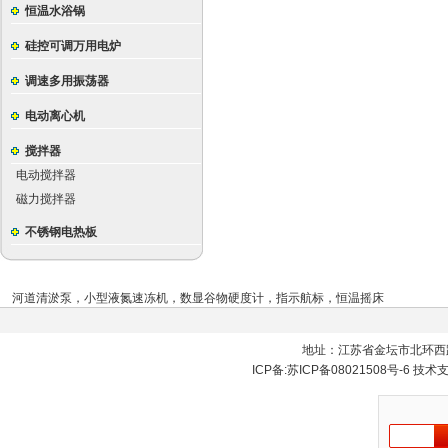
恒温水浴锅
硅控可调万用电炉
调速多用振荡器
电动离心机
搅拌器
电动搅拌器
磁力搅拌器
不锈钢电热板
河道清淤泵
，
小型液氮速冻机
，
数显谷物硬度计
，
指示航标
，
恒温摇床
地址：江苏省金坛市北环西
ICP备:
苏ICP备08021508号-6
技术