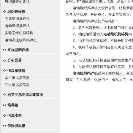
锈钢，有*的抗腐蚀性能，清洗、消毒十分
组织捣碎匀浆机
电动组织捣碎机的设计合理，结构新颖，
组织捣碎机
为各大中院校、科研单位、化工等实验室、
高速组织捣碎机
电动组织捣碎机使用与维护：
电动组织捣碎机
1、将刀对准机轴，接下联轴节弹性元件
实验室组织捣碎机
2、物粒须缓缓倒入
电动组织捣碎机
内
电动高速组织捣碎机
3、由于电机高速运转，不能长时间使用
4、换杯子或换刀轴均会变化闭合高度，
采样监测仪器
调整电机。
分析仪器
5、电动组织捣碎机在使用时如发生严重
6、电动组织捣碎机不适宜粘度高、质料
恒温振荡器
电动组织捣碎机
适用于生物制药、基
水浴恒温振荡器
研究、卫生防疫、化妆用品、食品加工、
气浴恒温振荡器
石英亚沸高纯水蒸馏器
培养箱
恒温水箱
低温恒温槽