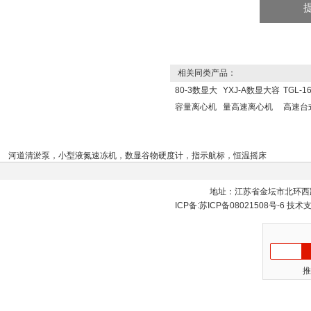
相关同类产品：
80-3数显大
YXJ-A数显大容
TGL-
容量离心机
量高速离心机
高速台
河道清淤泵
，
小型液氮速冻机
，
数显谷物硬度计
，
指示航标
，
恒温摇床
地址：江苏省金坛市北环西
ICP备:
苏ICP备08021508号-6
技术
推