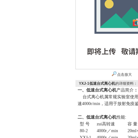
点击放大
YXJ-1低速台式离心机
的详细资料：
一、
低速台式离心机
产品简介
：
台
式离心机属常规实验室使用
速
4000r/min
，
适用于放射免疫
二、
低速台式离心机
性能
:
型 号
zui高转速
容 量
80-2
4000r
／
min
20ml
YXJ-1
4000r
／
min
20ml