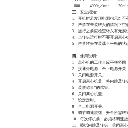
800
4000r
／
min
20ml
三、
安全须知
:
1
、开机时若发现电源指示灯不
2
、严禁在未装转头的情况下空
3
、运行之前应检查转头有无腐
4
、当转头运行时不要开启离心
5
、严禁转头在装载不平衡的状
四、
使用说明
:
1
：离心机的工作台应平整坚固
2
：接通外电源，合上电源开关
3
：关闭电源开关。
4
：开启离心机盖，将内腔及转
5
：装放称量*的试管。
6
：关闭离心机盖。
7
：设定定时。
8
：合上电源开关。
9
：调节调速旋钮，升至所需转
10
：每次停机前，必须将调速旋钮
11
：擦拭内腔及转头，关闭离心