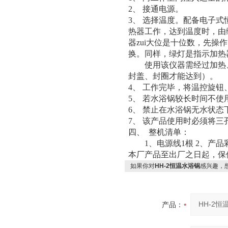
2、
接通电源。
3、
选择温度。
配备电子式
热器工作，达到温度时，由
器zui大位是十位数，先
换。同样，绿灯是指示加热
使用该仪器需经过加热
封盖、封圈才能达到）。
4、
工作完毕，将温控旋钮、
5、
若水浴锅较长时间不使
6、
禁止在水浴锅无水状态
7、
该产品使用时必须将三
四、
整机清单：
1、电源线1根 2、产品
本厂产品至出厂之日起，保
如果你对
HH-2恒温水浴锅
感兴趣，
产品：