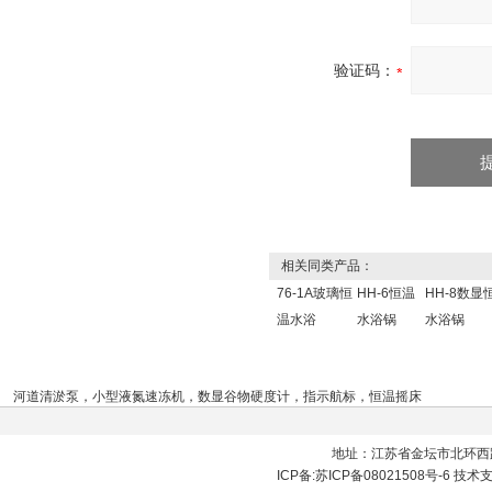
验证码：
相关同类产品：
76-1A玻璃恒
HH-6恒温
HH-8数显
温水浴
水浴锅
水浴锅
河道清淤泵
，
小型液氮速冻机
，
数显谷物硬度计
，
指示航标
，
恒温摇床
地址：江苏省金坛市北环西
ICP备:
苏ICP备08021508号-6
技术