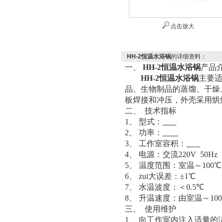
点击放大
HH-2恒温水浴锅
的详细资料：
一、
HH-2恒温水浴锅
产品
HH-2恒温水浴锅
主要
品、生物制品的蒸馏、干燥
板焊接和冲压，外壳采用烘
二、
技术指标
1、
型式：
2、
功率：
3、
工作室容积：
4、
电源：交流
220V 50Hz
5、
温度范围：室温～
10
0
6、
zui大误差：±1℃
7、
水温波度：＜
0.5
℃
8、
升温速度：由室温
～
100
三、
使用维护
1、
向工作室内注入适量的