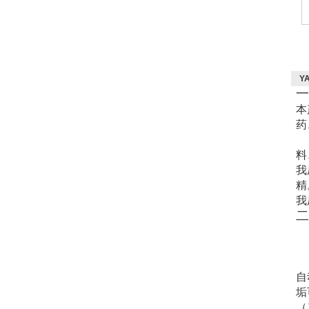
Y
一
本
药
料
我
精
我
自
垢
（