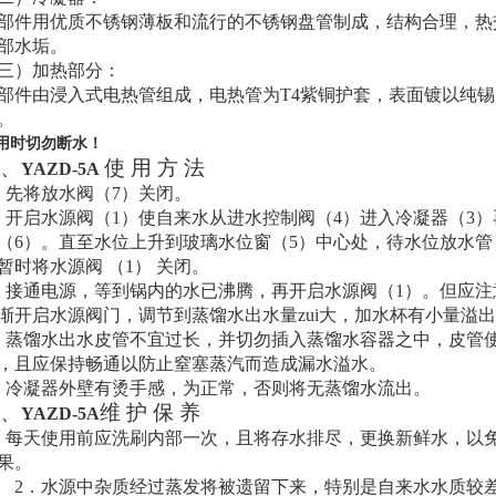
部件用优质不锈钢薄板和流行的不锈钢盘管制成，结构合理，热
部水垢。
三）加热部分：
部件由浸入式电热管组成，电热管为
T4
紫铜护套，表面镀以纯锡
。
用时切勿断水！
、
使 用 方 法
YAZD-5A
．先将放水阀（7）关闭。
．开启水源阀（1）使自来水从进水控制阀（4）进入冷凝器（3
（6）。直至水位上升到玻璃水位窗（5）中心处，待水位放水管
暂时将水源阀
（1）
关闭。
．接通电源，等到锅内的水已沸腾，再开启水源阀（1）。但应注
渐开启水源阀门，调节到蒸馏水出水量zui大，加水杯有小量溢
．蒸馏水出水皮管不宜过长，并切勿插入蒸馏水容器之中，皮管
，且应保持畅通以防止窒塞蒸汽而造成漏水溢水。
．冷凝器外壁有烫手感，为正常，否则将无蒸馏水流出。
、
维 护 保 养
YAZD-5A
．每天使用前应洗刷内部一次，且将存水排尽，更换新鲜水，以
果。
2
．水源中杂质经过蒸发将被遗留下来，特别是自来水水质较