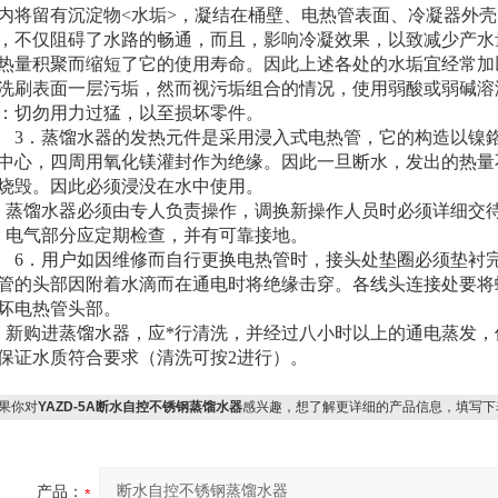
内将留有沉淀物<水垢>，凝结在桶壁、电热管表面、冷凝器外
，不仅阻碍了水路的畅通，而且，影响冷凝效果，以致减少产
热量积聚而缩短了它的使用寿命。因此上述各处的水垢宜经常加
洗刷表面一层污垢，然而视污垢组合的情况，使用弱酸或弱碱溶
：切勿用力过猛，以至损坏零件。
3
．蒸馏水器的发热元件是采用浸入式电热管，它的构造以镍
中心，四周用氧化镁灌封作为绝缘。因此一旦断水，发出的热量
烧毁。因此必须浸没在水中使用。
．蒸馏水器必须由专人负责操作，调换新操作人员时必须详细交
．电气部分应定期检查，并有可靠接地。
6
．用户如因维修而自行更换电热管时，接头处垫圈必须垫衬
管的头部因附着水滴而在通电时将绝缘击穿。各线头连接处要将
坏电热管头部。
．新购进蒸馏水器，应*行清洗，并经过八小时以上的通电蒸发，
保证水质符合要求
（
清洗可按2进行）。
果你对
YAZD-5A断水自控不锈钢蒸馏水器
感兴趣，想了解更详细的产品信息，填写下
产品：