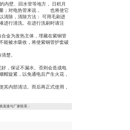
壳的内壁、回水管等地方，
日积月
水量；对电热管来说， 也将使它
以清除，清除方法：
可用毛刷进
液进行清洗。在进行洗刷时请注
鉻合金为发热主体，埋藏在紫铜管
不能被水吸收，将使紫铜管护套破
待清楚。
完好，保证不漏水。否则会造成电
螺帽旋紧，以免通电后产生火花，
使其内部清洁。而后再正式使用，
表直接与厂家联系：