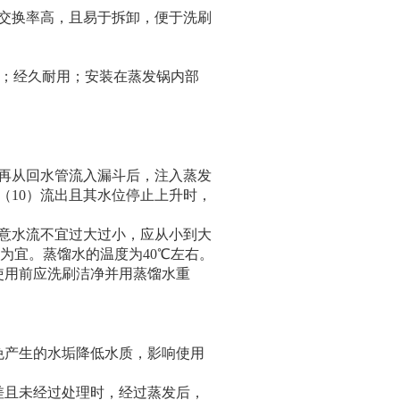
交换率高，且易于拆卸，便于洗刷
；经久耐用；安装在蒸发锅内部
）再从回水管流入漏斗后，注入蒸发
（10）流出且其水位停止上升时，
意水流不宜过大过小，应从小到大
出为宜。蒸馏水的温度为
40
℃左右。
使用前应洗刷洁净并用蒸馏水重
免产生的水垢降低水质，影响使用
差且未经过处理时，经过蒸发后，