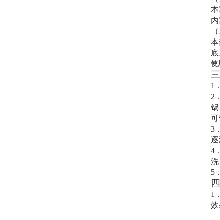
本
内
（
本
底
使
三
1
2
锅
可
3
逐
4
洗
5
四
1
效