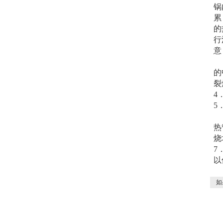
锅
累
的
行
意
的
裂
4
5
热
烧
7
以
如