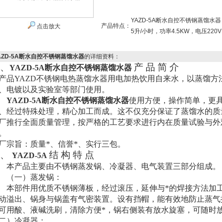
YAZD-5A断水自控不锈钢蒸馏水器
产品特点：
点击放大
5升/小时，功率4.5KW，电压22
AZD-5A断水自控不锈钢蒸馏水器
的详细资料：
、
产 品 简 介
YAZD-5A断水自控不锈钢蒸馏水器
产品
YAZD
不锈钢电热蒸馏水器
用电加热饮用自来水，以蒸馏方
、电镀以及实验室等部门使用。
YAZD-5A断水自控不锈钢蒸馏水器
使用方便，操作简单，更
、经过特殊处理，精心加工而成。这不仅充分保证了蒸馏水的质
厂推行全面质量管理，按严格的工艺要求进行内在质量试验与外
。
厂宗旨：质量*、信誉*、实行三包。
二、
结 构 特 点
YAZD-5A
本产品主要由不锈钢蒸发锅、冷凝器、电气装置三部分组成。
（一）蒸发锅：
本部件用优质不锈钢薄板，经过滚压，延伸与*的焊接方法加
动溢出、锅身与锅盖有气密装置。设有挡帽，能有效地防止蒸气
可用酸、液碱洗刷，清除方便*，锅右侧装有放水旋塞，可随时
二）冷凝器：