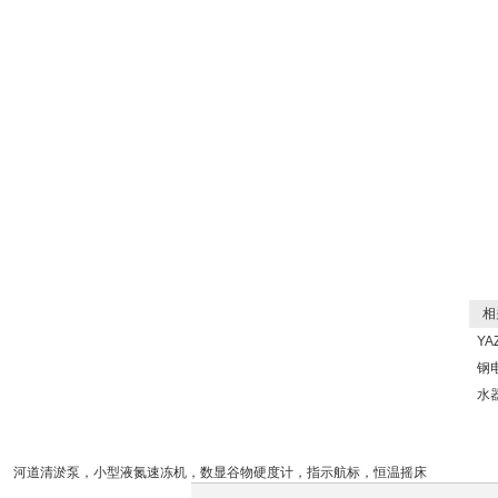
相
YA
钢
水
河道清淤泵
，
小型液氮速冻机
，
数显谷物硬度计
，
指示航标
，
恒温摇床