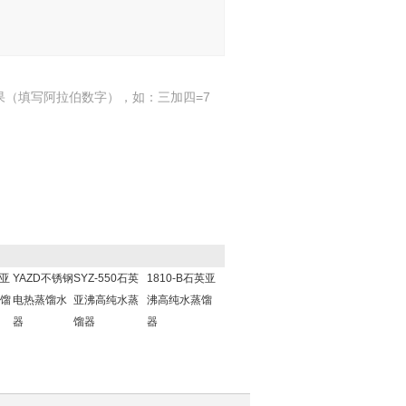
果（填写阿拉伯数字），如：三加四=7
英亚
YAZD不锈钢
SYZ-550石英
1810-B石英亚
馏
电热蒸馏水
亚沸高纯水蒸
沸高纯水蒸馏
器
馏器
器