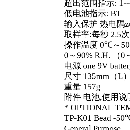
超出范围指示
: 1--
低电池指示
: BT
输入保护 热电隅z
取样率
:
每秒
2.5
次
操作温度
0
℃
～
50
0
～
90% R.H. （0
电源
one 9V batte
尺寸
135mm（L
重量
157g
附件 电池
,
使用说
* OPTIONAL TE
TP-K01 Bead -50
General Purpose