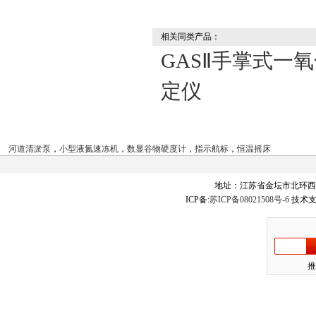
相关同类产品：
GASⅡ手掌式一
定仪
河道清淤泵
，
小型液氮速冻机
，
数显谷物硬度计
，
指示航标
，
恒温摇床
地址：江苏省金坛市北环西
ICP备:
苏ICP备08021508号-6
技术支
推