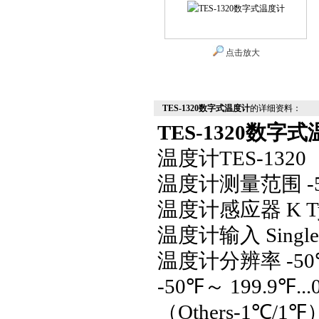
点击放大
TES-1320数字式温度计
的详细资料：
TES-1320数字
温度计
TES-1320
温度计
测量范围
-
温度计
感应器
K T
温度计
输入
Sing
温度计
分辨率
-50
-50
℉
～
199.9
℉
...
（Others-1
℃
/1
℉