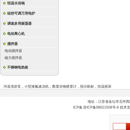
恒温水浴锅
硅控可调万用电炉
调速多用振荡器
电动离心机
搅拌器
电动搅拌器
磁力搅拌器
不锈钢电热板
河道清淤泵
，
小型液氮速冻机
，
数显谷物硬度计
，
指示航标
，
恒温摇床
地址：江苏省金坛市北环西
ICP备:
苏ICP备08021508号-6
技术